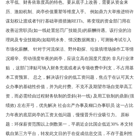
水平低、财务依靠度高的特色。要从底子上改善，需要从资金来
历、激励机制、岗亭价值重塑等维度入手。 例如鼎力大举推进特许
谋划权让渡或者刊行基础举措措施REITs。将变现的资金部门用在
改善运营职员(如一线处置惩罚厂技能员)的薪酬待遇。该行业的治
理岗及专业技能岗(如聪明水务、情况数据阐发)，可测验考试引入
市场化薪酬。 针对于河流保洁、野外勘探、垃圾填埋场操作工等情
况艰辛、劳动强度年夜的岗亭，应设立高在国度尺度的 非凡行业津
贴 ，这部门津贴可纳入财务兜底或者从专项收费中列支，不占用基
本工资预算。 总之，解决该行业的低工资问题，焦点于在认可其大
众办事的基础性价值，并为此付费。不克不及期望市场自觉举高工
资，而必需经由过程财务轨制的歪斜(补一线) 及用工轨制的鼎新(强
绩效) 左右开弓，优先解决 社会出产办事及糊口办事职员 这一占比
力年夜的底层岗亭的工资太低问题，慢慢晋升行业吸引力。 原标
题：环保薪资范围以上倒数第一，平易近企比国企低近30% 本文转
载自第三方平台，转发此文目的于在促成信息交流，不存于盈利性