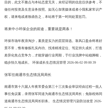
目的，此文不雅点与本站态度无关，未经证明的信息仅供参考，不
做任何投资及生意业务按照。如无心加害媒体或者小我私家常识产
权，请来电或者致函告之，本站将于第一时间处置惩罚。
将来中小环保企业的前途，重要就是两条！
环保市场年夜浪淘沙，素质是实力的层层筛选。靠风口盈余终将好
景不常，惟有修炼扎实内功、找准精准定位、笃定持久成长，打造
差异化焦点竞争力，才能穿越行业周期，于行业洗牌中站稳脚根，
稳步恒久地成长。 环保成长生态情况管理 2026-06-02 09:00:39
张军任南通市生态情况局局长
南通市第十六届人年夜常委会第三十三次集会审议经由过程一批人
事任免议案，录用张军同道为南通市生态情况局局长；免除程炜同
道南通市生态情况局局长职务。 生态情况管理污染防治攻坚 2026-